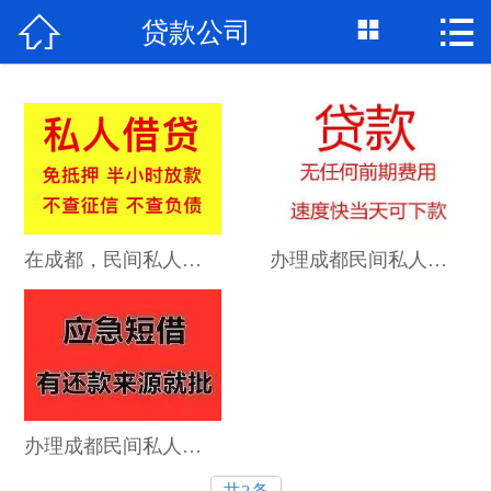



贷款公司
首页

关于我们
个人借钱
民间借贷
大额私借
在成都，民间私人借款和银行贷款到底有什么区别？适合哪些人群？
办理成都民间私人借款，放款速度真的有那么快吗？需要多久？
贷款公司
私人借款
个人资金
办理成都民间私人借款，会影响我的个人征信吗？
个人贷款