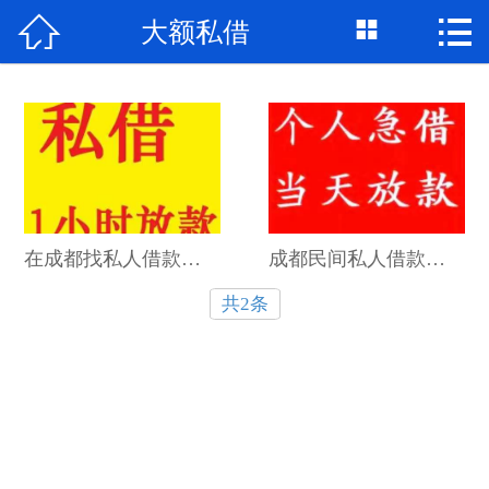



大额私借
首页

关于我们
个人借钱
民间借贷
大额私借
在成都找私人借款，如何防范骗局？你们平台有保障吗？
成都民间私人借款需要抵押物吗？纯信用可以借吗？
共2条
贷款公司
私人借款
个人资金
个人贷款