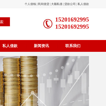
个人借钱
|
民间借贷
|
大额私借
|
贷款公司
|
私人借款
15201692995
15201692995
私人借款
新闻资讯
联系我们