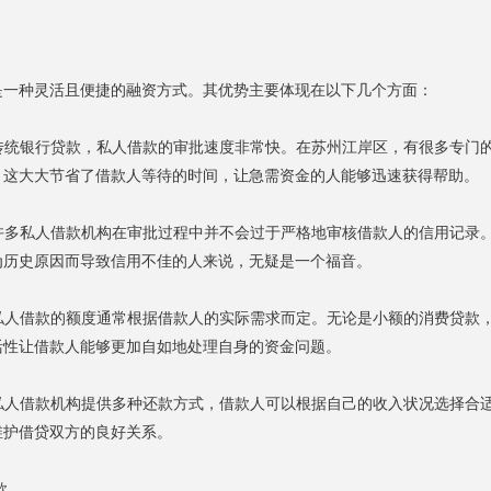
是一种灵活且便捷的融资方式。其优势主要体现在以下几个方面：
于传统银行贷款，私人借款的审批速度非常快。在苏州江岸区，有很多专门
。这大大节省了借款人等待的时间，让急需资金的人能够迅速获得帮助。
：许多私人借款机构在审批过程中并不会过于严格地审核借款人的信用记
为历史原因而导致信用不佳的人来说，无疑是一个福音。
：私人借款的额度通常根据借款人的实际需求而定。无论是小额的消费贷
活性让借款人能够更加自如地处理自身的资金问题。
：私人借款机构提供多种还款方式，借款人可以根据自己的收入状况选择
维护借贷双方的良好关系。
款