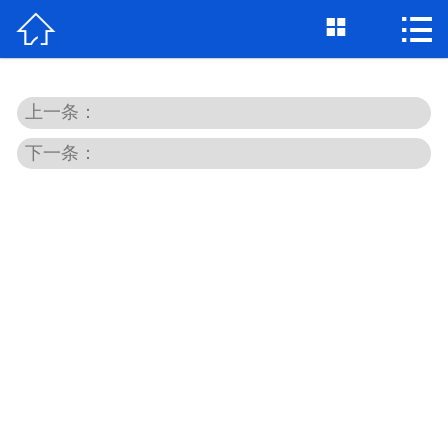



首页

关于我们
上一条：
个人借钱
下一条：
民间借贷
大额私借
贷款公司
私人借款
个人资金
个人贷款