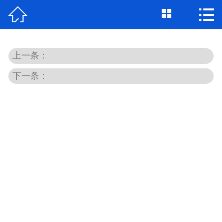



首页

关于我们
上一条：
个人借钱
下一条：
民间借贷
大额私借
贷款公司
私人借款
个人资金
个人贷款