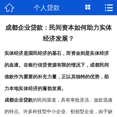



个人贷款
首页

关于我们
成都企业贷款：民间资本如何助力实体
个人借钱
经济发展？
民间借贷
实体经济是国民经济的基石，而资金则是实体经济
大额私借
的血液。在银行信贷资源有限的情况下，
成都民间
贷款公司
借款
作为重要的补充力量，正以其独特的优势，助
私人借款
力本地实体经济的蓬勃发展。
个人资金
成都企业贷款
的民间渠道，具有审批灵活、放款迅速
的特点。许多科技型中小企业、初创型企业，由于缺
个人贷款